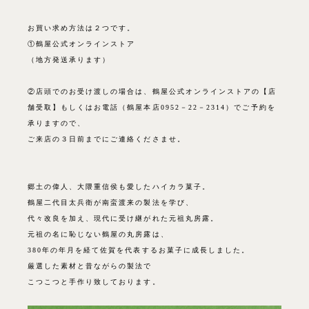
お買い求め方法は２つです。
①
鶴屋公式オンラインストア
（地方発送承ります）
②店頭でのお受け渡しの場合は、
鶴屋公式オンラインストア
の【店
舗受取】もしくはお電話（鶴屋本店0952－22－2314）でご予約を
承りますので、
ご来店の３日前までにご連絡くださませ。
郷土の偉人、大隈重信侯も愛したハイカラ菓子。
鶴屋二代目太兵衛が南蛮渡来の製法を学び、
代々改良を加え、現代に受け継がれた元祖丸房露。
元祖の名に恥じない鶴屋の丸房露は、
380年の年月を経て佐賀を代表するお菓子に成長しました。
厳選した素材と昔ながらの製法で
こつこつと手作り致しております。