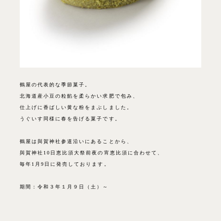
鶴屋の代表的な季節菓子。
北海道産小豆の粒餡を柔らかい求肥で包み、
仕上げに香ばしい黄な粉をまぶしました。
うぐいす同様に春を告げる菓子です。
鶴屋は與賀神社参道沿いにあることから、
與賀神社10日恵比須大祭前夜の宵恵比須に合わせて、
毎年1月9日に発売しております。
期間：令和３年１月９日（土）～