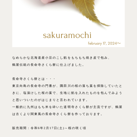
なめらかな北海道産小豆のこし餡をもちもち焼き皮で包み、
鶴屋伝統の長命寺さくら餅に仕上げました。
長命寺さくら餅とは・・・
東京向島の長命寺の門番が、隅田川の桜の落ち葉を掃除していたと
きに、塩漬けした桜の葉で、生地に餡を入れたものを包んでみよう
と思いついたのがはじまりと言われています。
一般的に九州はもち米を砕いた道明寺さくら餅が主流ですが、鶴屋
は古くより関東風の長命寺さくら餅を作っております。
販売期間：令和6年2月17日(土)～桜の咲く頃