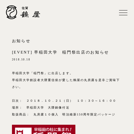
お知らせ
[EVENT] 早稲田大学 稲門祭出店のお知らせ
2018.10.18
早稲田大学「稲門祭」に出店します。
早稲田大学創設者大隈重信侯が愛した鶴屋の丸房露を是非ご賞味下
さい。
日次： ２０１８．１０．２１（日） １０：３０～１６：００
場所： 早稲田大学 大隈銅像付近
取扱商品： 丸房露１０個入 明治維新150周年限定パッケージ