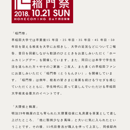
「稲門祭」
早稲田大学では卒業後15 年目・25 年目・35 年目・45 年目・50
年目を迎える校友を大学にお招きし、大学の近況などについてご報
告、昔日を回顧しながら歓談のひとときをお楽しみいただく「ホー
ムカミングデー」を開催しています。また、同日には本学で学生生
活を送られた方々やそのご家族・ご友人、また多くの早稲田ファン
にお楽しみいただく「稲門祭（とうもんさい）」を開催していま
す。「稲門祭」は例年、校友の皆さまに発展を続けるワセダを感じ
ていただくとともに、学生時代に戻って楽しんでいただける早稲田
大学校友会最大のイベントです。
「大隈侯と鶴屋」
明治29年鶴屋の立ち寄られた大隈重信侯に丸房露を茶菓として差し
上げたところ、「他に類例少なき風味」と大いに気に入られたとい
うことです。その後、11代目善吉が職人を伴って上京し、同侯邸内